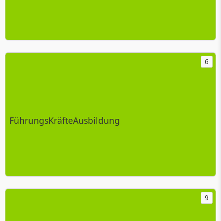
6
FührungsKräfteAusbildung
9