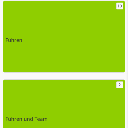
10
Führen
2
Führen und Team