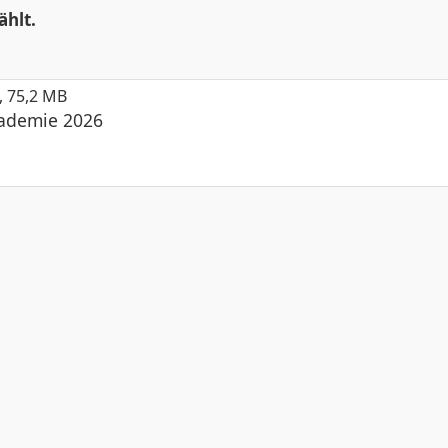
ählt.
, 75,2 MB
kademie 2026
© 2026 ecadia GmbH |
Impressum
|
Datenschutzerklärun